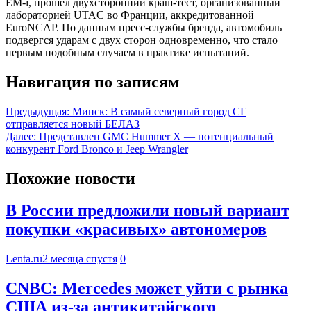
EM-i, прошел двухсторонний краш-тест, организованный
лабораторией UTAC во Франции, аккредитованной
EuroNCAP. По данным пресс-службы бренда, автомобиль
подвергся ударам с двух сторон одновременно, что стало
первым подобным случаем в практике испытаний.
Навигация по записям
Предыдущая:
Минск: В самый северный город СГ
отправляется новый БЕЛАЗ
Далее:
Представлен GMC Hummer X — потенциальный
конкурент Ford Bronco и Jeep Wrangler
Похожие новости
В России предложили новый вариант
покупки «красивых» автономеров
Lenta.ru
2 месяца спустя
0
CNBC: Mercedes может уйти с рынка
США из-за антикитайского