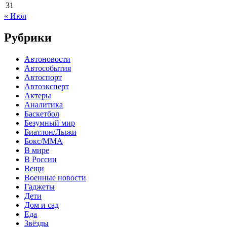
31
« Июл
Рубрики
Автоновости
Автособытия
Автоспорт
Автоэксперт
Актеры
Аналитика
Баскетбол
Безумный мир
Биатлон/Лыжи
Бокс/MMA
В мире
В России
Вещи
Военные новости
Гаджеты
Дети
Дом и сад
Еда
Звёзды