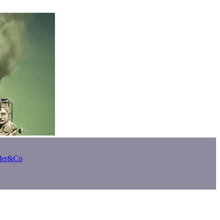
bler&Co