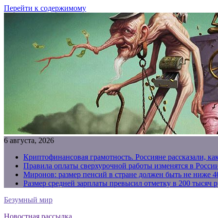
Перейти к содержимому
6 августа, 2026
Криптофинансовая грамотность. Россияне рассказали, ка
Правила оплаты сверхурочной работы изменятся в России
Миронов: размер пенсий в стране должен быть не ниже 4
Размер средней зарплаты превысил отметку в 200 тысяч р
Безумный мир
Новостная рассылка