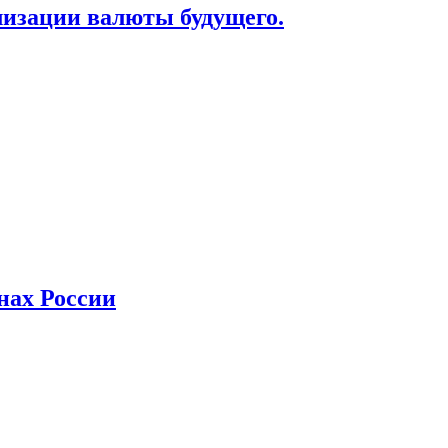
лизации валюты будущего.
нах России