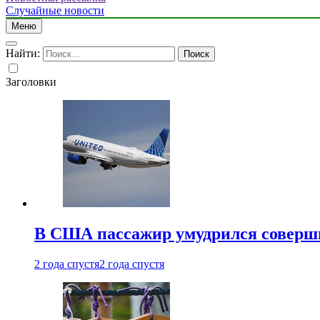
Случайные новости
Меню
Найти:
Заголовки
В США пассажир умудрился совершит
2 года спустя
2 года спустя