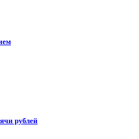
ием
сячи рублей