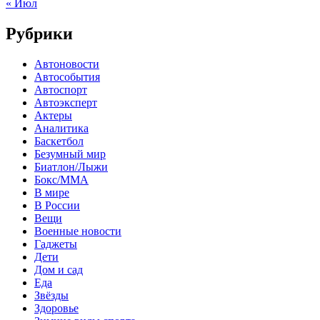
« Июл
Рубрики
Автоновости
Автособытия
Автоспорт
Автоэксперт
Актеры
Аналитика
Баскетбол
Безумный мир
Биатлон/Лыжи
Бокс/MMA
В мире
В России
Вещи
Военные новости
Гаджеты
Дети
Дом и сад
Еда
Звёзды
Здоровье