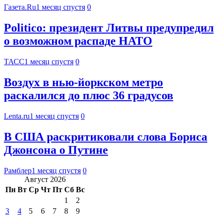
Газета.Ru
1 месяц спустя
0
Politico: президент Литвы предупредил
о возможном распаде НАТО
ТАСС
1 месяц спустя
0
Воздух в нью-йоркском метро
раскалился до плюс 36 градусов
Lenta.ru
1 месяц спустя
0
В США раскритиковали слова Бориса
Джонсона о Путине
Рамблер
1 месяц спустя
0
Август 2026
Пн
Вт
Ср
Чт
Пт
Сб
Вс
1
2
3
4
5
6
7
8
9