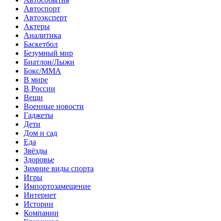
Автоспорт
Автоэксперт
Актеры
Аналитика
Баскетбол
Безумный мир
Биатлон/Лыжи
Бокс/MMA
В мире
В России
Вещи
Военные новости
Гаджеты
Дети
Дом и сад
Еда
Звёзды
Здоровье
Зимние виды спорта
Игры
Импортозамещение
Интернет
Истории
Компании