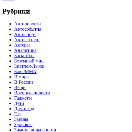
Рубрики
Автоновости
Автособытия
Автоспорт
Автоэксперт
Актеры
Аналитика
Баскетбол
Безумный мир
Биатлон/Лыжи
Бокс/MMA
В мире
В России
Вещи
Военные новости
Гаджеты
Дети
Дом и сад
Еда
Звёзды
Здоровье
Зимние виды спорта