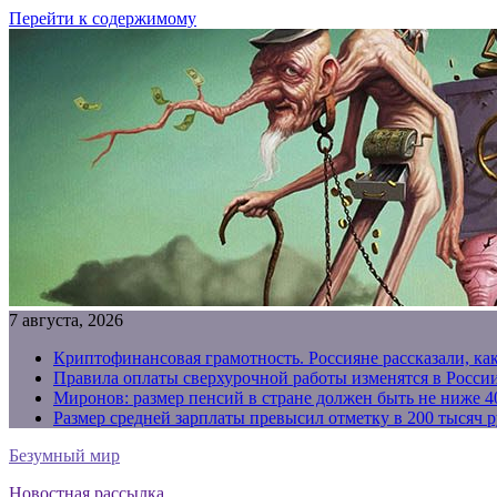
Перейти к содержимому
7 августа, 2026
Криптофинансовая грамотность. Россияне рассказали, ка
Правила оплаты сверхурочной работы изменятся в России
Миронов: размер пенсий в стране должен быть не ниже 4
Размер средней зарплаты превысил отметку в 200 тысяч р
Безумный мир
Новостная рассылка