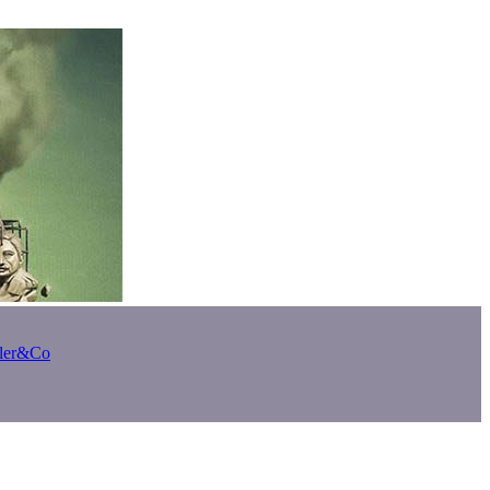
bler&Co