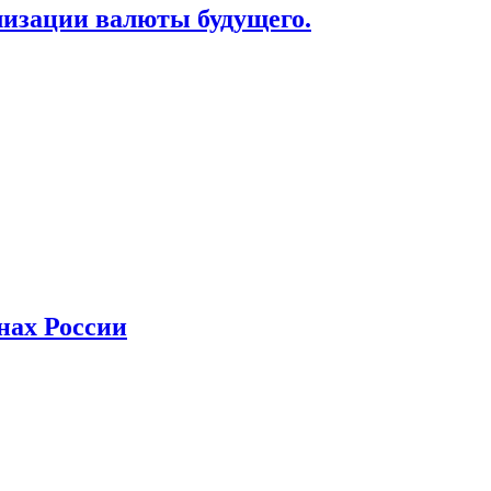
лизации валюты будущего.
нах России