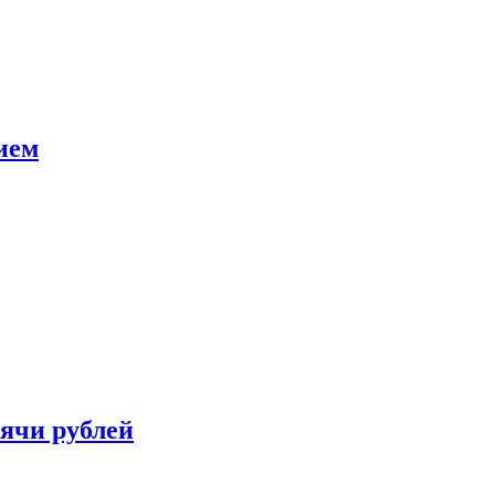
ием
сячи рублей