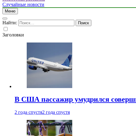
Случайные новости
Меню
Найти:
Заголовки
В США пассажир умудрился совершит
2 года спустя
2 года спустя