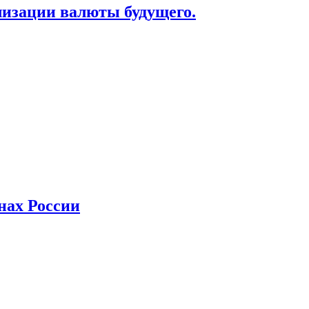
лизации валюты будущего.
нах России