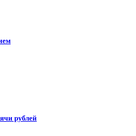
ием
сячи рублей