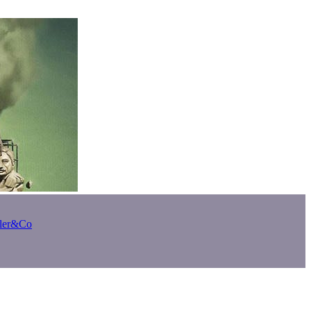
bler&Co