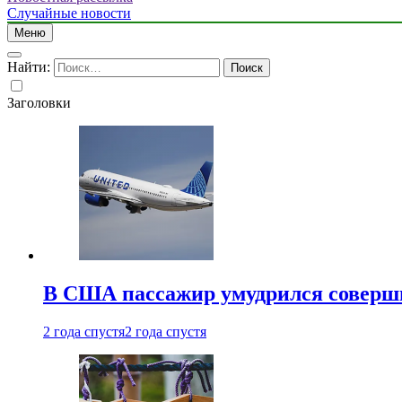
Случайные новости
Меню
Найти:
Заголовки
В США пассажир умудрился совершит
2 года спустя
2 года спустя