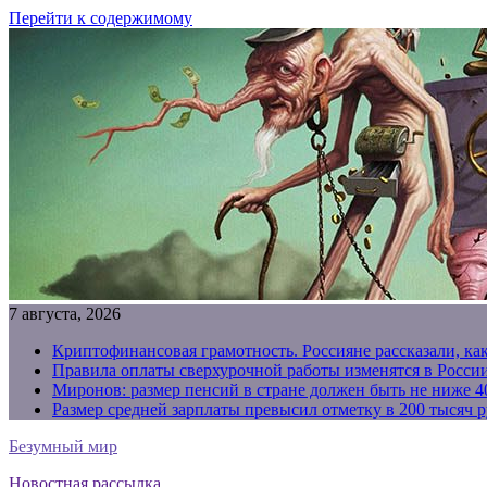
Перейти к содержимому
7 августа, 2026
Криптофинансовая грамотность. Россияне рассказали, ка
Правила оплаты сверхурочной работы изменятся в России
Миронов: размер пенсий в стране должен быть не ниже 4
Размер средней зарплаты превысил отметку в 200 тысяч р
Безумный мир
Новостная рассылка