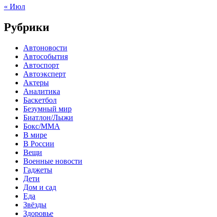
« Июл
Рубрики
Автоновости
Автособытия
Автоспорт
Автоэксперт
Актеры
Аналитика
Баскетбол
Безумный мир
Биатлон/Лыжи
Бокс/MMA
В мире
В России
Вещи
Военные новости
Гаджеты
Дети
Дом и сад
Еда
Звёзды
Здоровье