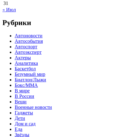
31
« Июл
Рубрики
Автоновости
Автособытия
Автоспорт
Автоэксперт
Актеры
Аналитика
Баскетбол
Безумный мир
Биатлон/Лыжи
Бокс/MMA
В мире
В России
Вещи
Военные новости
Гаджеты
Дети
Дом и сад
Еда
Звёзды