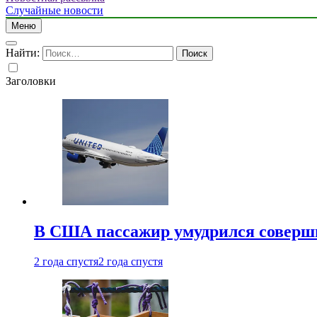
Случайные новости
Меню
Найти:
Заголовки
В США пассажир умудрился совершит
2 года спустя
2 года спустя