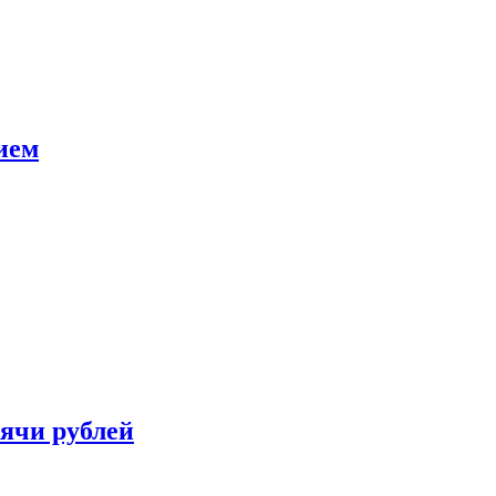
ием
сячи рублей