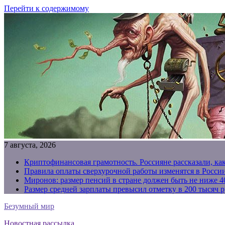
Перейти к содержимому
7 августа, 2026
Криптофинансовая грамотность. Россияне рассказали, ка
Правила оплаты сверхурочной работы изменятся в России
Миронов: размер пенсий в стране должен быть не ниже 4
Размер средней зарплаты превысил отметку в 200 тысяч р
Безумный мир
Новостная рассылка