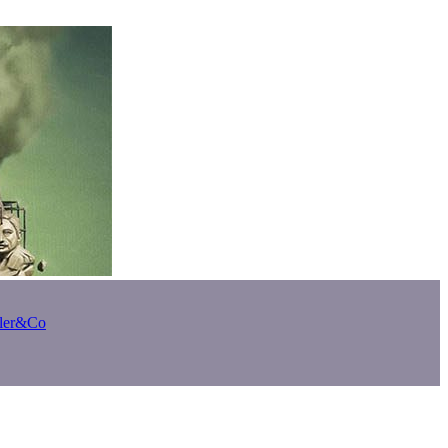
bler&Co