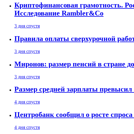
Криптофинансовая грамотность. Рос
Исследование Rambler&Co
3 дня спустя
Правила оплаты сверхурочной работ
3 дня спустя
Миронов: размер пенсий в стране д
3 дня спустя
Размер средней зарплаты превысил о
4 дня спустя
Центробанк сообщил о росте спроса
4 дня спустя