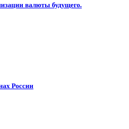
лизации валюты будущего.
нах России