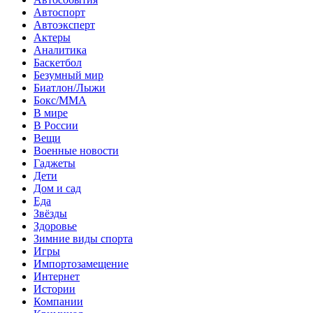
Автоспорт
Автоэксперт
Актеры
Аналитика
Баскетбол
Безумный мир
Биатлон/Лыжи
Бокс/MMA
В мире
В России
Вещи
Военные новости
Гаджеты
Дети
Дом и сад
Еда
Звёзды
Здоровье
Зимние виды спорта
Игры
Импортозамещение
Интернет
Истории
Компании