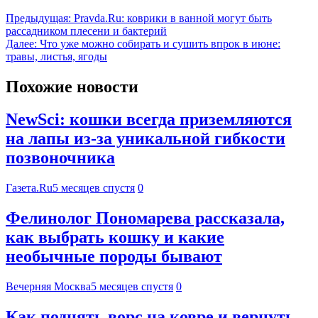
Предыдущая:
Pravda.Ru: коврики в ванной могут быть
рассадником плесени и бактерий
Далее:
Что уже можно собирать и сушить впрок в июне:
травы, листья, ягоды
Похожие новости
NewSci: кошки всегда приземляются
на лапы из-за уникальной гибкости
позвоночника
Газета.Ru
5 месяцев спустя
0
Фелинолог Пономарева рассказала,
как выбрать кошку и какие
необычные породы бывают
Вечерняя Москва
5 месяцев спустя
0
Как поднять ворс на ковре и вернуть