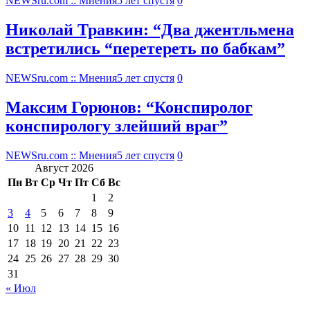
NEWSru.com :: Мнения
5 лет спустя
0
Николай Травкин: “Два джентльмена
встретились “перетереть по бабкам”
NEWSru.com :: Мнения
5 лет спустя
0
Максим Горюнов: “Конспиролог
конспирологу злейший враг”
NEWSru.com :: Мнения
5 лет спустя
0
Август 2026
Пн
Вт
Ср
Чт
Пт
Сб
Вс
1
2
3
4
5
6
7
8
9
10
11
12
13
14
15
16
17
18
19
20
21
22
23
24
25
26
27
28
29
30
31
« Июл