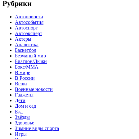
Рубрики
Автоновости
Автособытия
Автоспорт
Автоэксперт
Актеры
Аналитика
Баскетбол
Безумный мир
Биатлон/Лыжи
Бокс/MMA
В мире
В России
Вещи
Военные новости
Гаджеты
Дети
Дом и сад
Еда
Звёзды
Здоровье
Зимние виды спорта
Игры