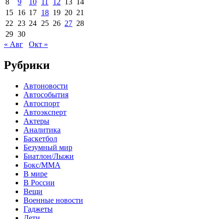
8
9
10
11
12
13
14
15
16
17
18
19
20
21
22
23
24
25
26
27
28
29
30
« Авг
Окт »
Рубрики
Автоновости
Автособытия
Автоспорт
Автоэксперт
Актеры
Аналитика
Баскетбол
Безумный мир
Биатлон/Лыжи
Бокс/MMA
В мире
В России
Вещи
Военные новости
Гаджеты
Дети