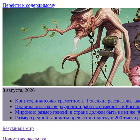
Перейти к содержимому
8 августа, 2026
Криптофинансовая грамотность. Россияне рассказали, ка
Правила оплаты сверхурочной работы изменятся в России
Миронов: размер пенсий в стране должен быть не ниже 4
Размер средней зарплаты превысил отметку в 200 тысяч р
Безумный мир
Новостная рассылка