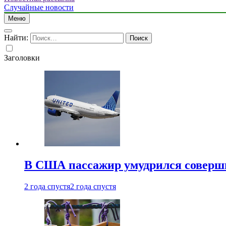
Случайные новости
Меню
Найти:
Заголовки
В США пассажир умудрился совершит
2 года спустя
2 года спустя