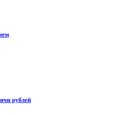
ием
сячи рублей