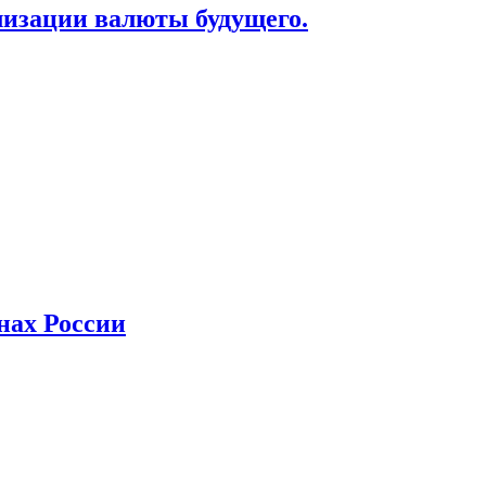
лизации валюты будущего.
нах России