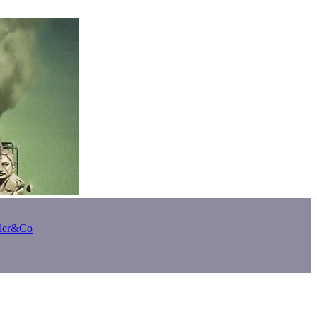
bler&Co