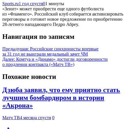
Sports.ru
1 год спустя
0
1 минуты
«Зенит» может приобрести еще одного футболиста
из «Фламенго». Российский клуб собирается активизировать
переговоры и готовит новое предложение по приобретению
28-летнего нападающего Педро Абреу.
Навигация по записям
Предыдущая:
Российские синхронисты впервые
за 31 год не выиграли медальный зачет ЧМ
Далее:
Комтуа и «Динамо» достигли договоренности
о продлении контракта («Матч ТВ»)
Похожие новости
Дзюба заявил, что ему приятно стать
лучшим бомбардиром в истории
«Акрона»
Матч ТВ
4 месяца спустя
0