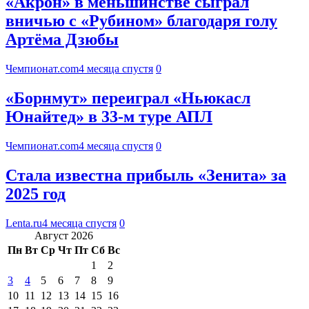
«Акрон» в меньшинстве сыграл
вничью с «Рубином» благодаря голу
Артёма Дзюбы
Чемпионат.com
4 месяца спустя
0
«Борнмут» переиграл «Ньюкасл
Юнайтед» в 33-м туре АПЛ
Чемпионат.com
4 месяца спустя
0
Стала известна прибыль «Зенита» за
2025 год
Lenta.ru
4 месяца спустя
0
Август 2026
Пн
Вт
Ср
Чт
Пт
Сб
Вс
1
2
3
4
5
6
7
8
9
10
11
12
13
14
15
16