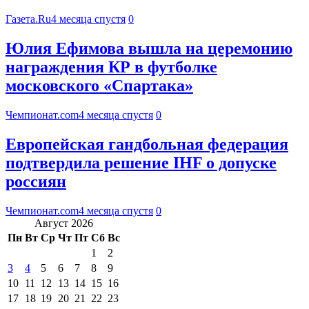
Газета.Ru
4 месяца спустя
0
Юлия Ефимова вышла на церемонию
награждения КР в футболке
московского «Спартака»
Чемпионат.com
4 месяца спустя
0
Европейская гандбольная федерация
подтвердила решение IHF о допуске
россиян
Чемпионат.com
4 месяца спустя
0
Август 2026
Пн
Вт
Ср
Чт
Пт
Сб
Вс
1
2
3
4
5
6
7
8
9
10
11
12
13
14
15
16
17
18
19
20
21
22
23