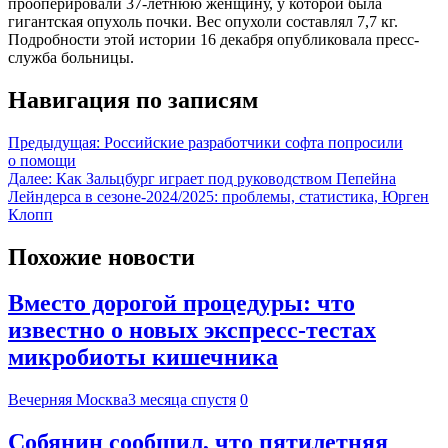
прооперировали 37-летнюю женщину, у которой была
гигантская опухоль почки. Вес опухоли составлял 7,7 кг.
Подробности этой истории 16 декабря опубликовала пресс-
служба больницы.
Навигация по записям
Предыдущая:
Российские разработчики софта попросили
о помощи
Далее:
Как Зальцбург играет под руководством Пепейна
Лейндерса в сезоне-2024/2025: проблемы, статистика, Юрген
Клопп
Похожие новости
Вместо дорогой процедуры: что
известно о новых экспресс-тестах
микробиоты кишечника
Вечерняя Москва
3 месяца спустя
0
Собянин сообщил, что пятилетняя