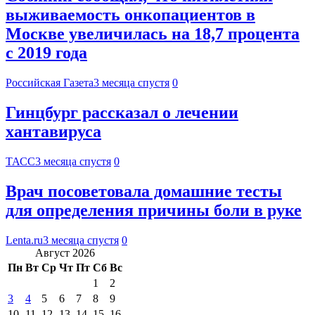
выживаемость онкопациентов в
Москве увеличилась на 18,7 процента
с 2019 года
Российская Газета
3 месяца спустя
0
Гинцбург рассказал о лечении
хантавируса
ТАСС
3 месяца спустя
0
Врач посоветовала домашние тесты
для определения причины боли в руке
Lenta.ru
3 месяца спустя
0
Август 2026
Пн
Вт
Ср
Чт
Пт
Сб
Вс
1
2
3
4
5
6
7
8
9
10
11
12
13
14
15
16