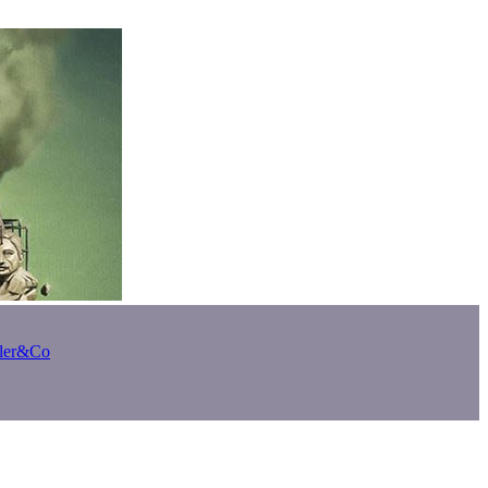
bler&Co