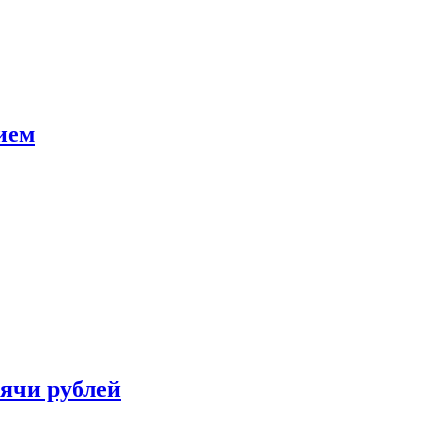
ием
сячи рублей