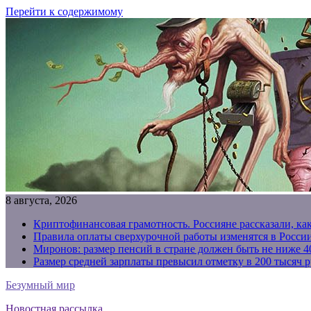
Перейти к содержимому
8 августа, 2026
Криптофинансовая грамотность. Россияне рассказали, ка
Правила оплаты сверхурочной работы изменятся в России
Миронов: размер пенсий в стране должен быть не ниже 4
Размер средней зарплаты превысил отметку в 200 тысяч р
Безумный мир
Новостная рассылка