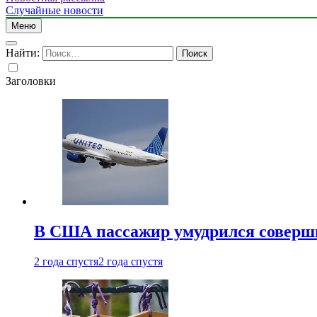
Случайные новости
Меню
Найти:
Заголовки
В США пассажир умудрился совершит
2 года спустя
2 года спустя