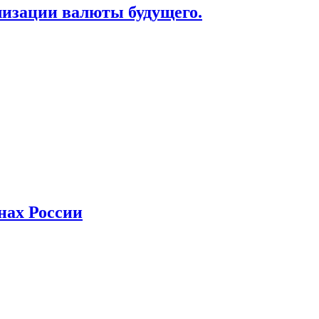
лизации валюты будущего.
нах России