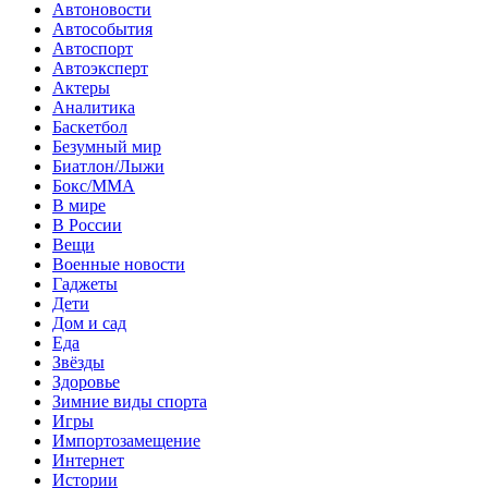
Автоновости
Автособытия
Автоспорт
Автоэксперт
Актеры
Аналитика
Баскетбол
Безумный мир
Биатлон/Лыжи
Бокс/MMA
В мире
В России
Вещи
Военные новости
Гаджеты
Дети
Дом и сад
Еда
Звёзды
Здоровье
Зимние виды спорта
Игры
Импортозамещение
Интернет
Истории