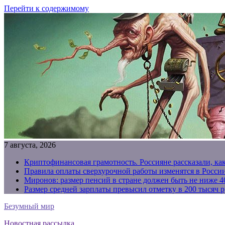
Перейти к содержимому
7 августа, 2026
Криптофинансовая грамотность. Россияне рассказали, ка
Правила оплаты сверхурочной работы изменятся в России
Миронов: размер пенсий в стране должен быть не ниже 4
Размер средней зарплаты превысил отметку в 200 тысяч р
Безумный мир
Новостная рассылка