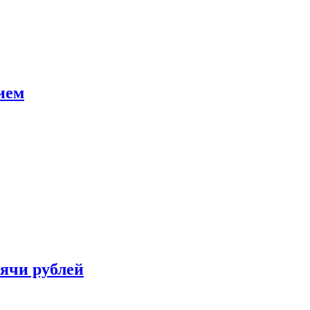
ием
сячи рублей