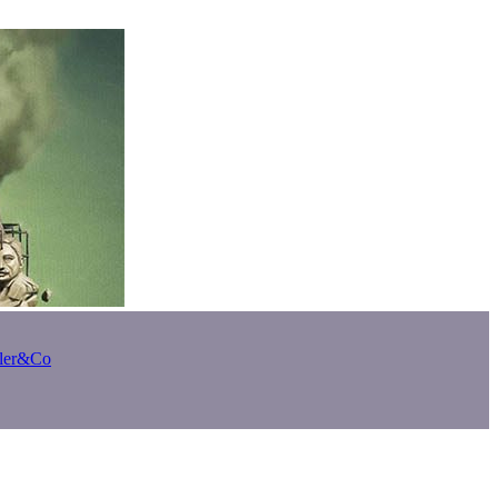
bler&Co