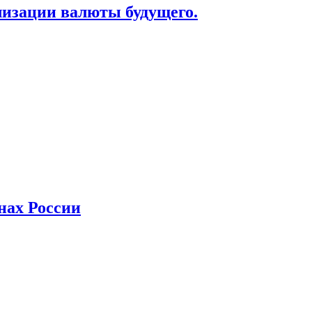
лизации валюты будущего.
нах России