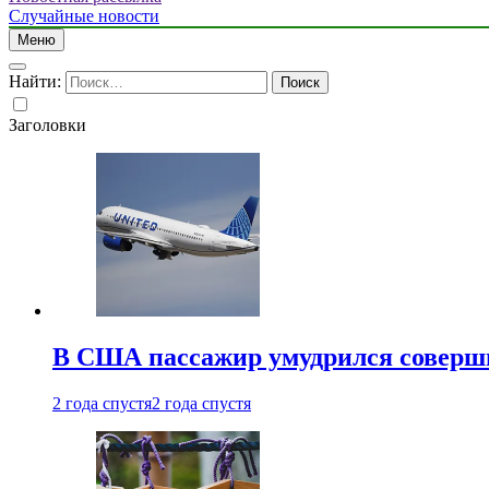
Случайные новости
Меню
Найти:
Заголовки
В США пассажир умудрился совершит
2 года спустя
2 года спустя