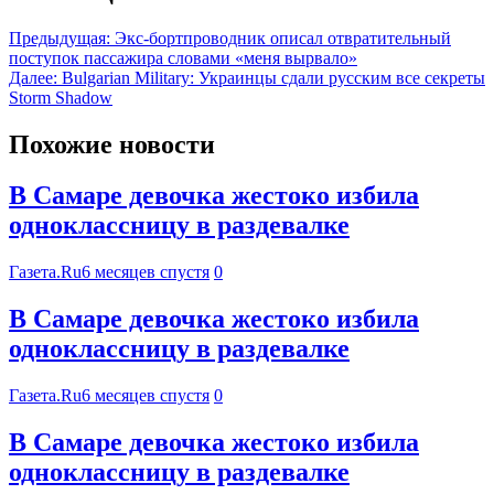
Предыдущая:
Экс-бортпроводник описал отвратительный
поступок пассажира словами «меня вырвало»
Далее:
Bulgarian Military: Украинцы сдали русским все секреты
Storm Shadow
Похожие новости
В Самаре девочка жестоко избила
одноклассницу в раздевалке
Газета.Ru
6 месяцев спустя
0
В Самаре девочка жестоко избила
одноклассницу в раздевалке
Газета.Ru
6 месяцев спустя
0
В Самаре девочка жестоко избила
одноклассницу в раздевалке