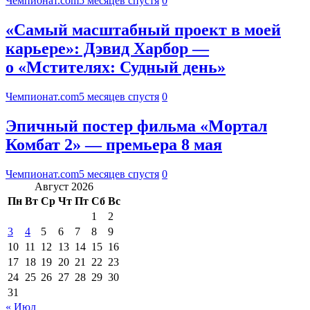
Чемпионат.com
5 месяцев спустя
0
«Самый масштабный проект в моей
карьере»: Дэвид Харбор —
о «Мстителях: Судный день»
Чемпионат.com
5 месяцев спустя
0
Эпичный постер фильма «Мортал
Комбат 2» — премьера 8 мая
Чемпионат.com
5 месяцев спустя
0
Август 2026
Пн
Вт
Ср
Чт
Пт
Сб
Вс
1
2
3
4
5
6
7
8
9
10
11
12
13
14
15
16
17
18
19
20
21
22
23
24
25
26
27
28
29
30
31
« Июл