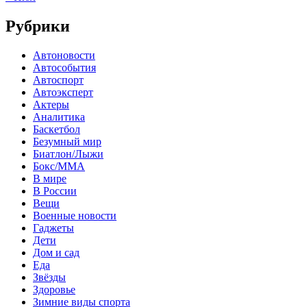
Рубрики
Автоновости
Автособытия
Автоспорт
Автоэксперт
Актеры
Аналитика
Баскетбол
Безумный мир
Биатлон/Лыжи
Бокс/MMA
В мире
В России
Вещи
Военные новости
Гаджеты
Дети
Дом и сад
Еда
Звёзды
Здоровье
Зимние виды спорта