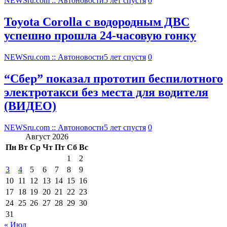
NEWSru.com :: Автоновости
5 лет спустя
0
Toyota Corolla с водородным ДВС
успешно прошла 24-часовую гонку
NEWSru.com :: Автоновости
5 лет спустя
0
“Сбер” показал прототип беспилотного
электротакси без места для водителя
(ВИДЕО)
NEWSru.com :: Автоновости
5 лет спустя
0
Август 2026
Пн
Вт
Ср
Чт
Пт
Сб
Вс
1
2
3
4
5
6
7
8
9
10
11
12
13
14
15
16
17
18
19
20
21
22
23
24
25
26
27
28
29
30
31
« Июл