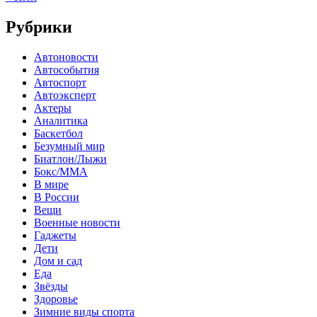
Рубрики
Автоновости
Автособытия
Автоспорт
Автоэксперт
Актеры
Аналитика
Баскетбол
Безумный мир
Биатлон/Лыжи
Бокс/MMA
В мире
В России
Вещи
Военные новости
Гаджеты
Дети
Дом и сад
Еда
Звёзды
Здоровье
Зимние виды спорта