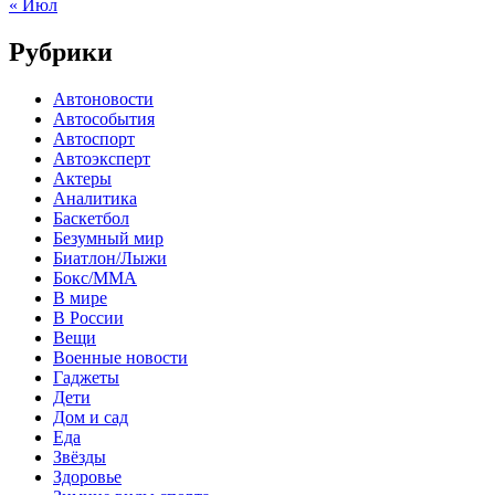
« Июл
Рубрики
Автоновости
Автособытия
Автоспорт
Автоэксперт
Актеры
Аналитика
Баскетбол
Безумный мир
Биатлон/Лыжи
Бокс/MMA
В мире
В России
Вещи
Военные новости
Гаджеты
Дети
Дом и сад
Еда
Звёзды
Здоровье