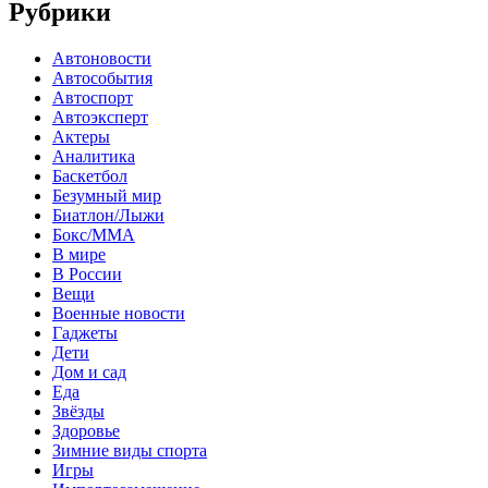
Рубрики
Автоновости
Автособытия
Автоспорт
Автоэксперт
Актеры
Аналитика
Баскетбол
Безумный мир
Биатлон/Лыжи
Бокс/MMA
В мире
В России
Вещи
Военные новости
Гаджеты
Дети
Дом и сад
Еда
Звёзды
Здоровье
Зимние виды спорта
Игры