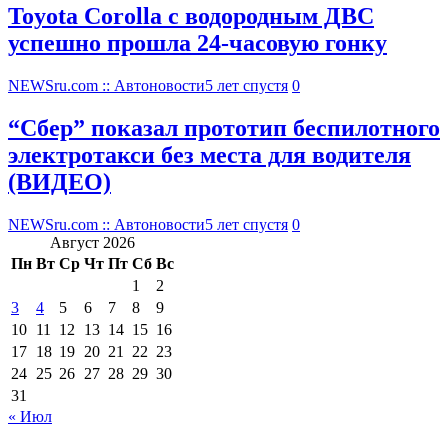
Toyota Corolla с водородным ДВС
успешно прошла 24-часовую гонку
NEWSru.com :: Автоновости
5 лет спустя
0
“Сбер” показал прототип беспилотного
электротакси без места для водителя
(ВИДЕО)
NEWSru.com :: Автоновости
5 лет спустя
0
Август 2026
Пн
Вт
Ср
Чт
Пт
Сб
Вс
1
2
3
4
5
6
7
8
9
10
11
12
13
14
15
16
17
18
19
20
21
22
23
24
25
26
27
28
29
30
31
« Июл