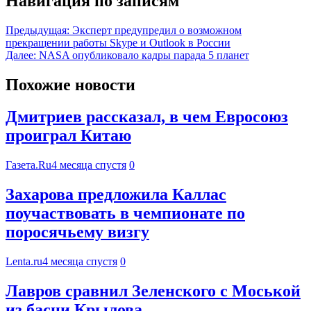
Навигация по записям
Предыдущая:
Эксперт предупредил о возможном
прекращении работы Skype и Outlook в России
Далее:
NASA опубликовало кадры парада 5 планет
Похожие новости
Дмитриев рассказал, в чем Евросоюз
проиграл Китаю
Газета.Ru
4 месяца спустя
0
Захарова предложила Каллас
поучаствовать в чемпионате по
поросячьему визгу
Lenta.ru
4 месяца спустя
0
Лавров сравнил Зеленского с Моськой
из басни Крылова