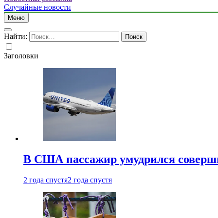
Случайные новости
Меню
Найти:
Заголовки
В США пассажир умудрился совершит
2 года спустя
2 года спустя