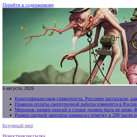
Перейти к содержимому
6 августа, 2026
Криптофинансовая грамотность. Россияне рассказали, ка
Правила оплаты сверхурочной работы изменятся в России
Миронов: размер пенсий в стране должен быть не ниже 4
Размер средней зарплаты превысил отметку в 200 тысяч р
Безумный мир
Новостная рассылка