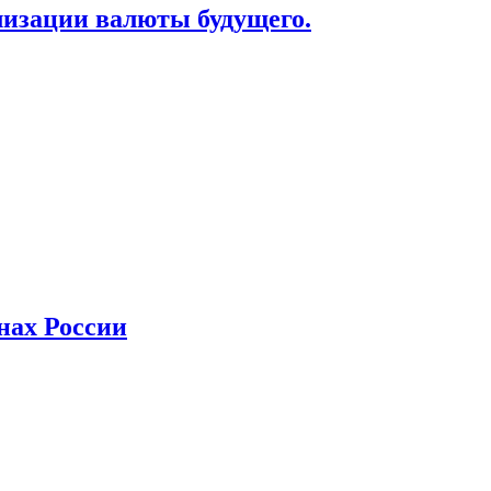
лизации валюты будущего.
нах России