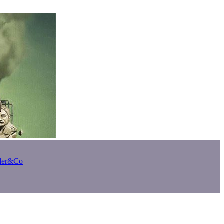
bler&Co