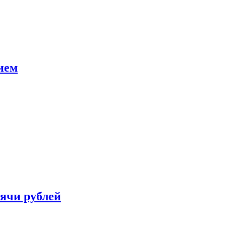
ием
сячи рублей