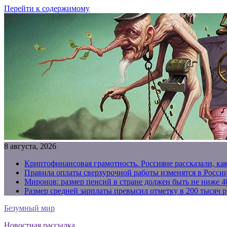
Перейти к содержимому
8 августа, 2026
Криптофинансовая грамотность. Россияне рассказали, ка
Правила оплаты сверхурочной работы изменятся в России
Миронов: размер пенсий в стране должен быть не ниже 4
Размер средней зарплаты превысил отметку в 200 тысяч р
Безумный мир
Новостная рассылка