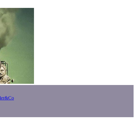
bler&Co