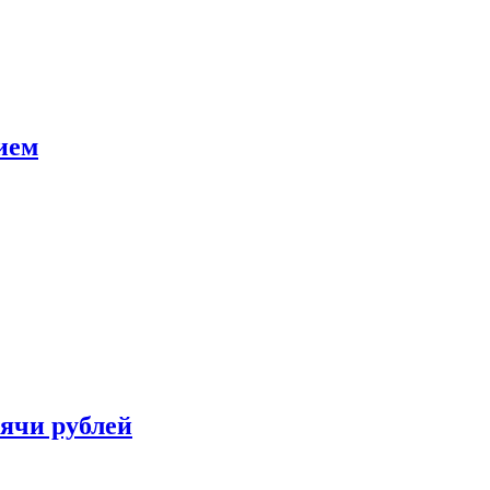
ием
сячи рублей