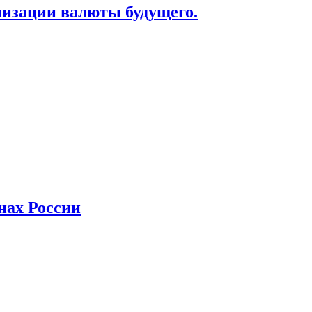
лизации валюты будущего.
нах России