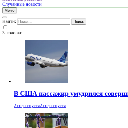
Случайные новости
Меню
Найти:
Заголовки
В США пассажир умудрился совершит
2 года спустя
2 года спустя