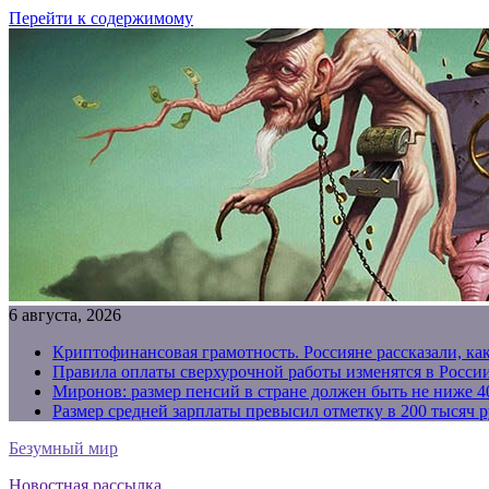
Перейти к содержимому
6 августа, 2026
Криптофинансовая грамотность. Россияне рассказали, ка
Правила оплаты сверхурочной работы изменятся в России
Миронов: размер пенсий в стране должен быть не ниже 4
Размер средней зарплаты превысил отметку в 200 тысяч р
Безумный мир
Новостная рассылка