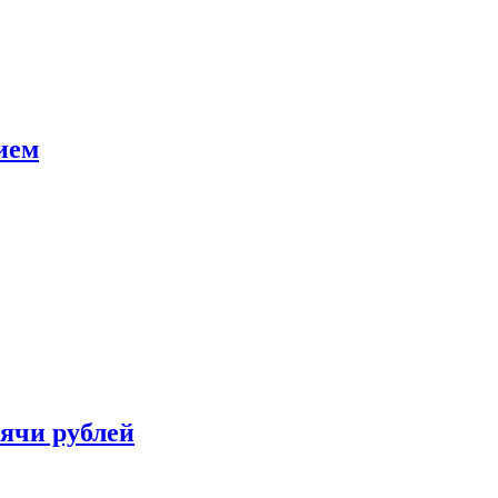
ием
сячи рублей