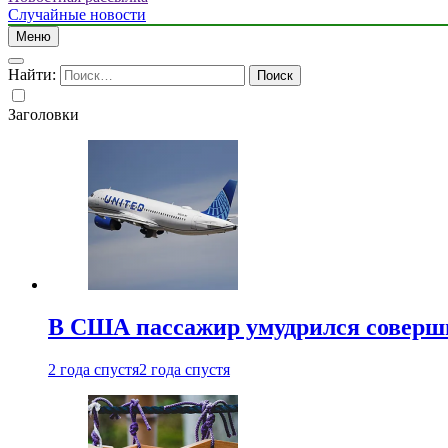
Случайные новости
Меню
Найти:
Заголовки
В США пассажир умудрился совершит
2 года спустя
2 года спустя