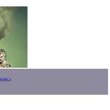
bler&Co