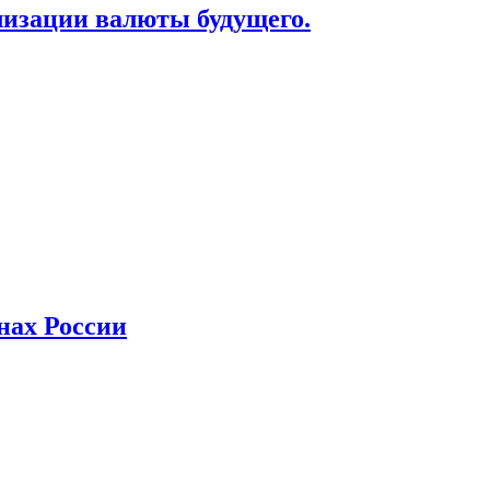
лизации валюты будущего.
нах России