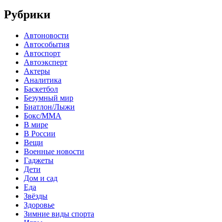
Рубрики
Автоновости
Автособытия
Автоспорт
Автоэксперт
Актеры
Аналитика
Баскетбол
Безумный мир
Биатлон/Лыжи
Бокс/MMA
В мире
В России
Вещи
Военные новости
Гаджеты
Дети
Дом и сад
Еда
Звёзды
Здоровье
Зимние виды спорта