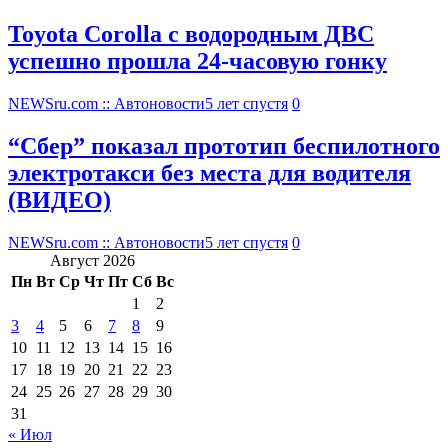
Toyota Corolla с водородным ДВС
успешно прошла 24-часовую гонку
NEWSru.com :: Автоновости
5 лет спустя
0
“Сбер” показал прототип беспилотного
электротакси без места для водителя
(ВИДЕО)
NEWSru.com :: Автоновости
5 лет спустя
0
Август 2026
Пн
Вт
Ср
Чт
Пт
Сб
Вс
1
2
3
4
5
6
7
8
9
10
11
12
13
14
15
16
17
18
19
20
21
22
23
24
25
26
27
28
29
30
31
« Июл