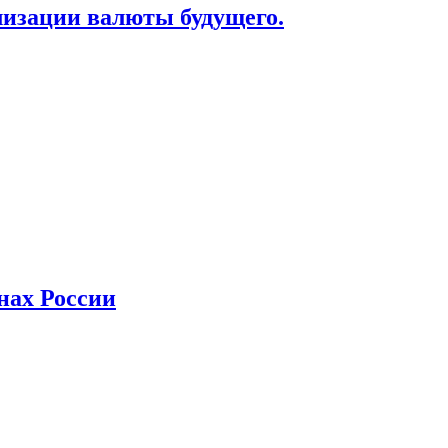
лизации валюты будущего.
нах России