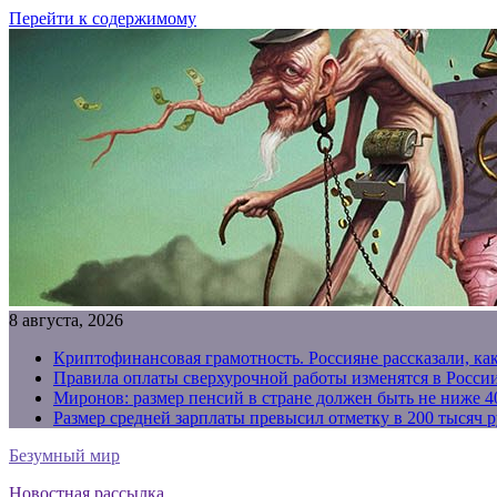
Перейти к содержимому
8 августа, 2026
Криптофинансовая грамотность. Россияне рассказали, ка
Правила оплаты сверхурочной работы изменятся в России
Миронов: размер пенсий в стране должен быть не ниже 4
Размер средней зарплаты превысил отметку в 200 тысяч р
Безумный мир
Новостная рассылка