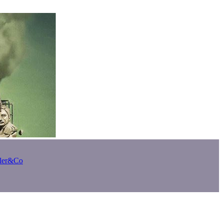
bler&Co