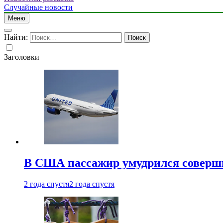
Случайные новости
Меню
Найти:
Заголовки
В США пассажир умудрился совершит
2 года спустя
2 года спустя