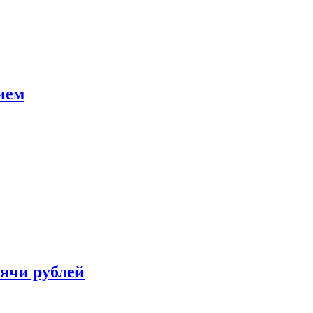
ием
сячи рублей