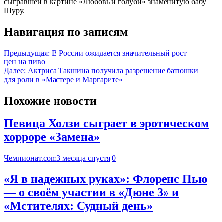
сыгравшей в картине «Любовь и голуби» знаменитую бабу
Шуру.
Навигация по записям
Предыдущая:
В России ожидается значительный рост
цен на пиво
Далее:
Актриса Такшина получила разрешение батюшки
для роли в «Мастере и Маргарите»
Похожие новости
Певица Холзи сыграет в эротическом
хорроре «Замена»
Чемпионат.com
3 месяца спустя
0
«Я в надежных руках»: Флоренс Пью
— о своём участии в «Дюне 3» и
«Мстителях: Судный день»