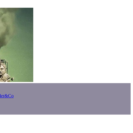
bler&Co