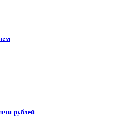
ием
сячи рублей