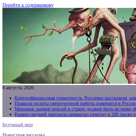
Перейти к содержимому
8 августа, 2026
Криптофинансовая грамотность. Россияне рассказали, ка
Правила оплаты сверхурочной работы изменятся в России
Миронов: размер пенсий в стране должен быть не ниже 4
Размер средней зарплаты превысил отметку в 200 тысяч р
Безумный мир
Новостная рассылка