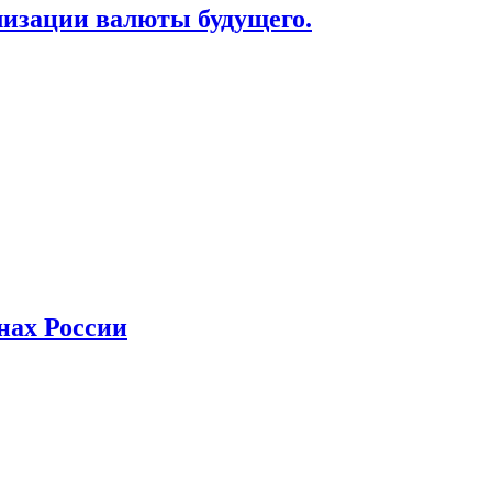
лизации валюты будущего.
нах России