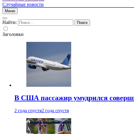
Случайные новости
Меню
Найти:
Заголовки
В США пассажир умудрился совершит
2 года спустя
2 года спустя