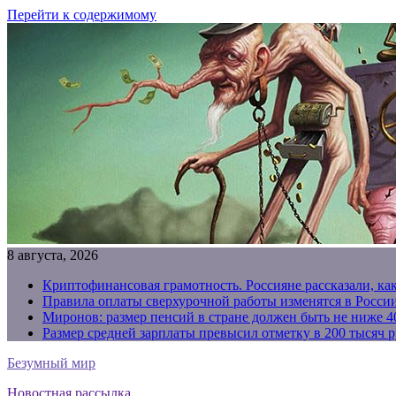
Перейти к содержимому
8 августа, 2026
Криптофинансовая грамотность. Россияне рассказали, ка
Правила оплаты сверхурочной работы изменятся в России
Миронов: размер пенсий в стране должен быть не ниже 4
Размер средней зарплаты превысил отметку в 200 тысяч р
Безумный мир
Новостная рассылка