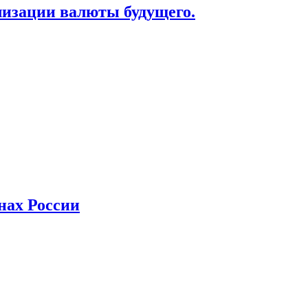
лизации валюты будущего.
нах России