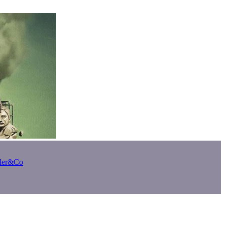
bler&Co