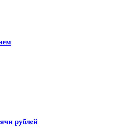
ием
сячи рублей