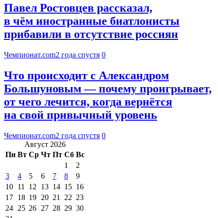
Павел Ростовцев рассказал,
в чём иностранные биатлонисты
прибавили в отсутствие россиян
Чемпионат.com
2 года спустя
0
Что происходит с Александром
Большуновым — почему проигрывает,
от чего лечится, когда вернётся
на свой привычный уровень
Чемпионат.com
2 года спустя
0
Август 2026
Пн
Вт
Ср
Чт
Пт
Сб
Вс
1
2
3
4
5
6
7
8
9
10
11
12
13
14
15
16
17
18
19
20
21
22
23
24
25
26
27
28
29
30