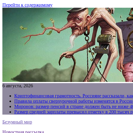
Перейти к содержимому
6 августа, 2026
Криптофинансовая грамотность. Россияне рассказали, ка
Правила оплаты сверхурочной работы изменятся в России
Миронов: размер пенсий в стране должен быть не ниже 4
Размер средней зарплаты превысил отметку в 200 тысяч р
Безумный мир
Новостная рассылка