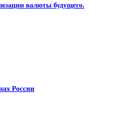
лизации валюты будущего.
нах России