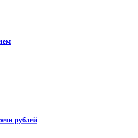
ием
сячи рублей