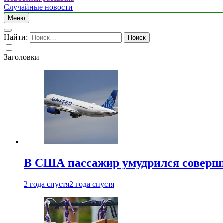
Случайные новости
Меню
Найти:
Заголовки
В США пассажир умудрился совершит
2 года спустя
2 года спустя