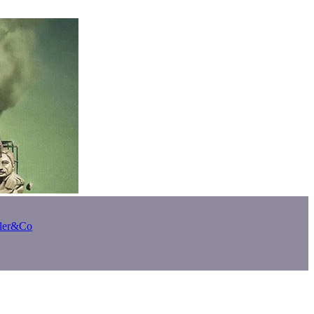
bler&Co