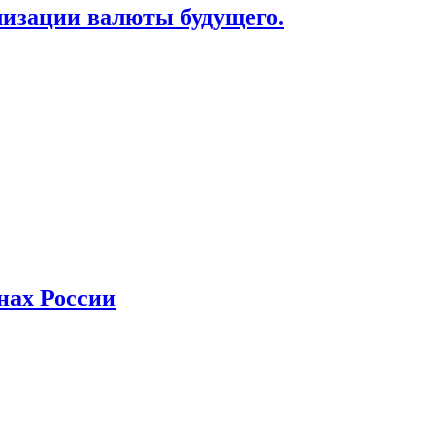
лизации валюты будущего.
нах России