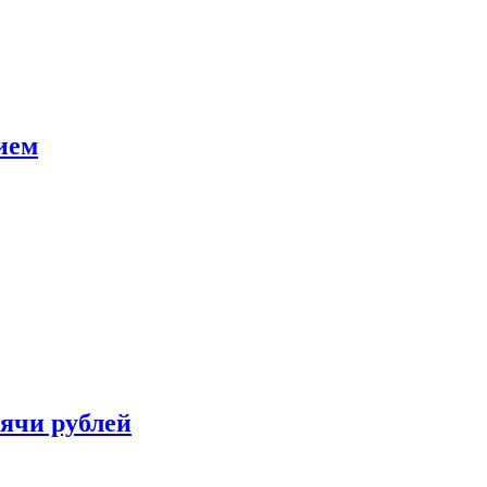
ием
сячи рублей