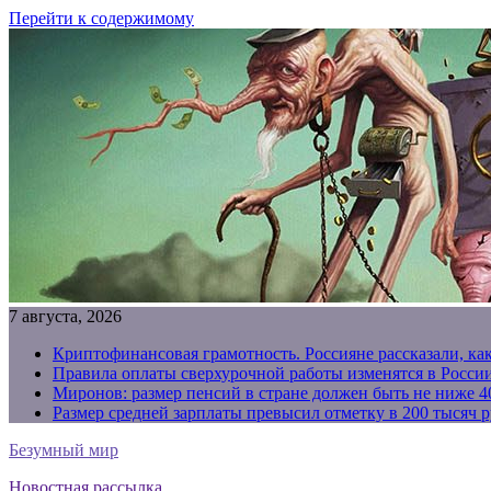
Перейти к содержимому
7 августа, 2026
Криптофинансовая грамотность. Россияне рассказали, ка
Правила оплаты сверхурочной работы изменятся в России
Миронов: размер пенсий в стране должен быть не ниже 4
Размер средней зарплаты превысил отметку в 200 тысяч р
Безумный мир
Новостная рассылка