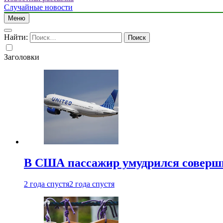
Случайные новости
Меню
Найти:
Заголовки
В США пассажир умудрился совершит
2 года спустя
2 года спустя