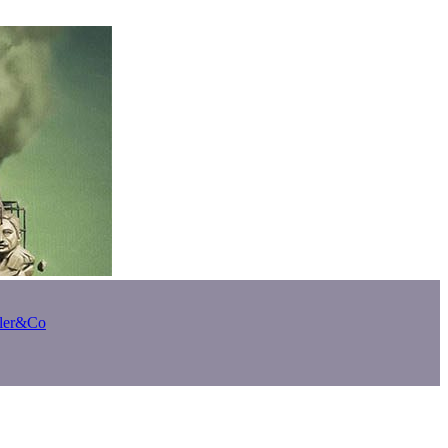
bler&Co