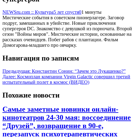
NEWSru.com :: Культура
5 лет спустя
0
1 минуты
Мистические события в советском пионерлагере. Заговор
подруг, замешанных в убийстве. Новые приключения
супергероя DC. Знакомство с девушкой из порночата. Второй
сезон "Войны миров". Мистические истории, основанные на
рассказах очевидцев. Побег рабов с плантации. Фильм
Домогарова-младшего про овчарку.
Навигация по записям
Предыдущая:
Константин Сонин: “Зачем это Лукашенко?”
Далее:
Космоплан компании Virgin Galactic совершил третий
испытательный полет в космос (ВИДЕО)
Похожие новости
Самые заметные новинки онлайн-
кинотеатров 24-30 мая: воссоединение
“Друзей”, возвращение в 90-е,
перезапуск психотерапевтических