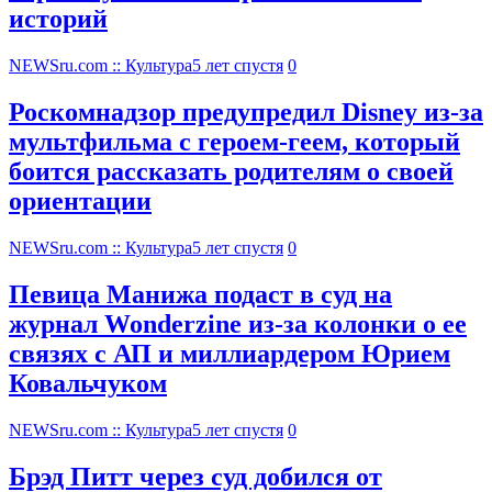
историй
NEWSru.com :: Культура
5 лет спустя
0
Роскомнадзор предупредил Disney из-за
мультфильма c героем-геем, который
боится рассказать родителям о своей
ориентации
NEWSru.com :: Культура
5 лет спустя
0
Певица Манижа подаст в суд на
журнал Wonderzine из-за колонки о ее
связях с АП и миллиардером Юрием
Ковальчуком
NEWSru.com :: Культура
5 лет спустя
0
Брэд Питт через суд добился от