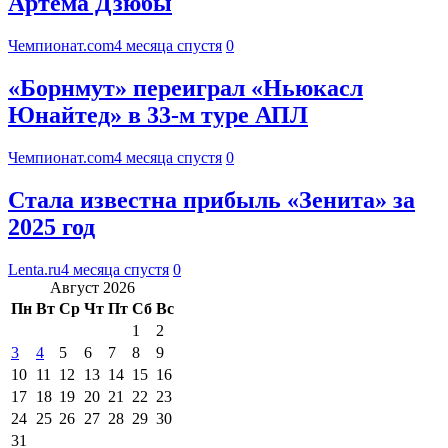
Артёма Дзюбы
Чемпионат.com
4 месяца спустя
0
«Борнмут» переиграл «Ньюкасл
Юнайтед» в 33-м туре АПЛ
Чемпионат.com
4 месяца спустя
0
Стала известна прибыль «Зенита» за
2025 год
Lenta.ru
4 месяца спустя
0
Август 2026
Пн
Вт
Ср
Чт
Пт
Сб
Вс
1
2
3
4
5
6
7
8
9
10
11
12
13
14
15
16
17
18
19
20
21
22
23
24
25
26
27
28
29
30
31