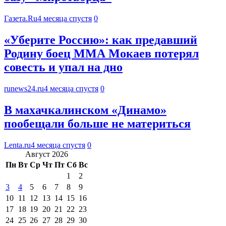
Газета.Ru
4 месяца спустя
0
«Уберите Россию»: как предавший
Родину боец ММА Мокаев потерял
совесть и упал на дно
runews24.ru
4 месяца спустя
0
В махачкалинском «Динамо»
пообещали больше не материться
Lenta.ru
4 месяца спустя
0
Август 2026
Пн
Вт
Ср
Чт
Пт
Сб
Вс
1
2
3
4
5
6
7
8
9
10
11
12
13
14
15
16
17
18
19
20
21
22
23
24
25
26
27
28
29
30