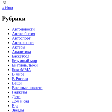
31
« Июл
Рубрики
Автоновости
Автособытия
Автоспорт
Автоэксперт
Актеры
Аналитика
Баскетбол
Безумный мир
Биатлон/Лыжи
Бокс/MMA
В мире
В России
Вещи
Военные новости
Гаджеты
Дети
Дом и сад
Еда
Звёзды