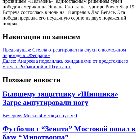
прозвищем «Пельмень», единогласным решением судей
победил американца Эвиана Скотта на турнире Power Slap 19.
Встреча состоялась в ночь на 18 апреля в Лас-Вегасе. Эта
победа прервала его неудачную серию из двух поражений
подряд.
Навигация по записям
Предыдущая:
Стелла отреагировал на слухи о возможном
переходе в «Феррари»
Далее:
Андреева поделилась ожиданиями от предстоящего
матча с Рыбакиной в Штутгарте
Похожие новости
Бывшему защитнику «Шинника»
Загре ампутировали ногу
Вечерняя Москва
4 месяца спустя
0
Футболист “Зенита” Мостовой попал в
базу “Миротворца”