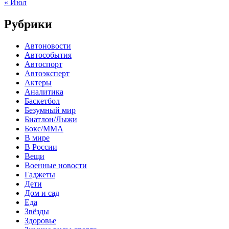
« Июл
Рубрики
Автоновости
Автособытия
Автоспорт
Автоэксперт
Актеры
Аналитика
Баскетбол
Безумный мир
Биатлон/Лыжи
Бокс/MMA
В мире
В России
Вещи
Военные новости
Гаджеты
Дети
Дом и сад
Еда
Звёзды
Здоровье