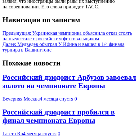
заявил, что иностранцы были рады их выступлению
на соревновании. Его слова приводит ТАСС.
Навигация по записям
Предыдущая:
Украинская чемпионка объяснила отказ стоять
на пьедестале с российским фехтовальщиком
Далее:
Медведев обыграл У Ибина и вышел в 1/4 финала
турнира в Вашингтоне
Похожие новости
Российский дзюдоист Арбузов завоевал
золото на чемпионате Европы
Вечерняя Москва
4 месяца спустя
0
Российский дзюдоист пробился в
финал чемпионата Европы
Газета.Ru
4 месяца спустя
0