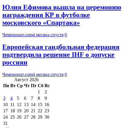
Юлия Ефимова вышла на церемонию
награждения КР в футболке
московского «Спартака»
Чемпионат.com
4 месяца спустя
0
Европейская гандбольная федерация
подтвердила решение IHF о допуске
россиян
Чемпионат.com
4 месяца спустя
0
Август 2026
Пн
Вт
Ср
Чт
Пт
Сб
Вс
1
2
3
4
5
6
7
8
9
10
11
12
13
14
15
16
17
18
19
20
21
22
23
24
25
26
27
28
29
30
31