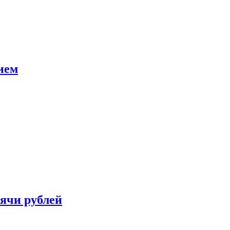
ием
сячи рублей