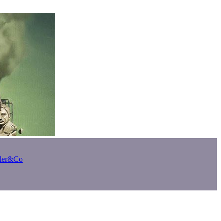
bler&Co