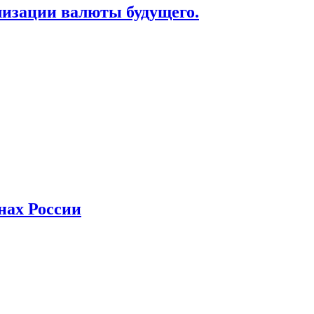
лизации валюты будущего.
нах России