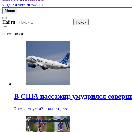
Случайные новости
Меню
Найти:
Заголовки
В США пассажир умудрился совершит
2 года спустя
2 года спустя