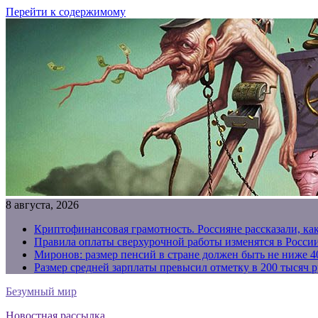
Перейти к содержимому
8 августа, 2026
Криптофинансовая грамотность. Россияне рассказали, ка
Правила оплаты сверхурочной работы изменятся в России
Миронов: размер пенсий в стране должен быть не ниже 4
Размер средней зарплаты превысил отметку в 200 тысяч р
Безумный мир
Новостная рассылка