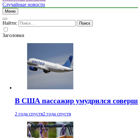
Случайные новости
Меню
Найти:
Заголовки
В США пассажир умудрился совершит
2 года спустя
2 года спустя