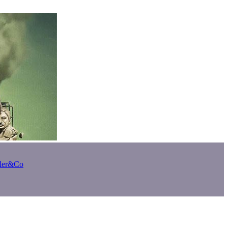
bler&Co