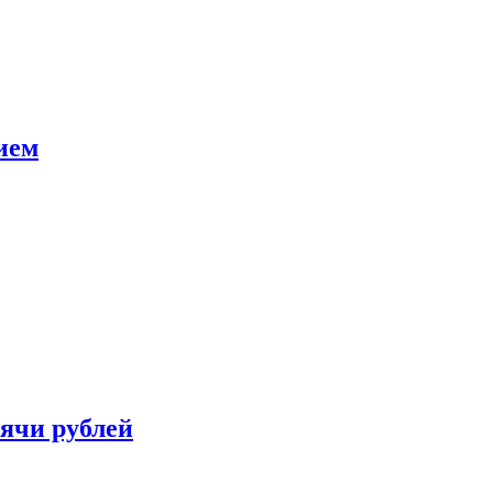
ием
сячи рублей