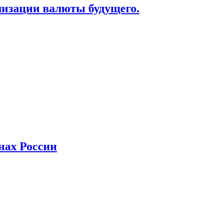
лизации валюты будущего.
нах России