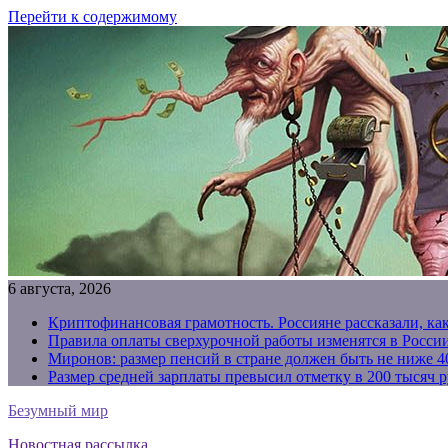
Перейти к содержимому
6 августа, 2026
Криптофинансовая грамотность. Россияне рассказали, ка
Правила оплаты сверхурочной работы изменятся в России
Миронов: размер пенсий в стране должен быть не ниже 4
Размер средней зарплаты превысил отметку в 200 тысяч р
Безумный мир
Новостная рассылка