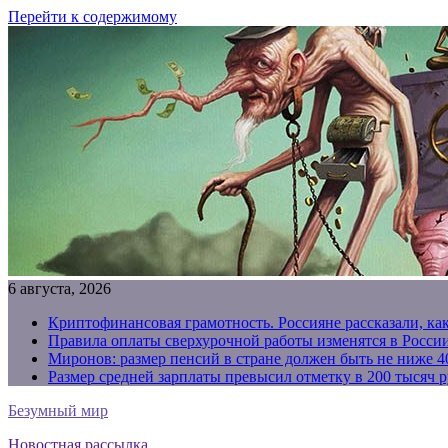
Перейти к содержимому
6 августа, 2026
Криптофинансовая грамотность. Россияне рассказали, ка
Правила оплаты сверхурочной работы изменятся в России
Миронов: размер пенсий в стране должен быть не ниже 4
Размер средней зарплаты превысил отметку в 200 тысяч р
Безумный мир
Новостная рассылка