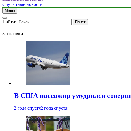
Случайные новости
Меню
Найти:
Заголовки
В США пассажир умудрился совершит
2 года спустя
2 года спустя