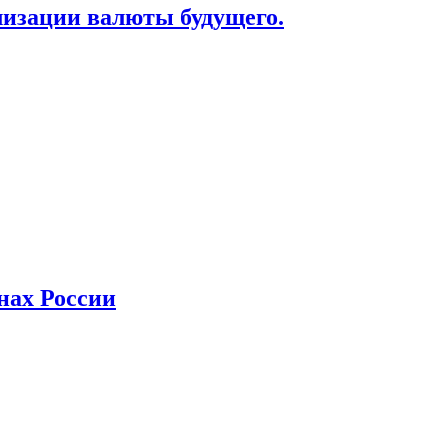
лизации валюты будущего.
нах России