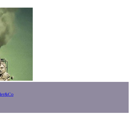
bler&Co