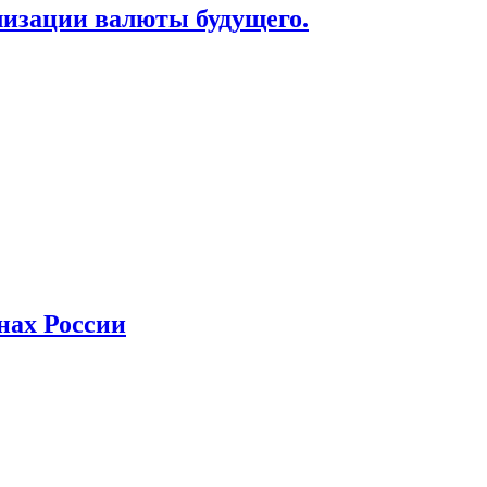
лизации валюты будущего.
нах России