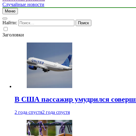
Случайные новости
Меню
Найти:
Заголовки
В США пассажир умудрился совершит
2 года спустя
2 года спустя