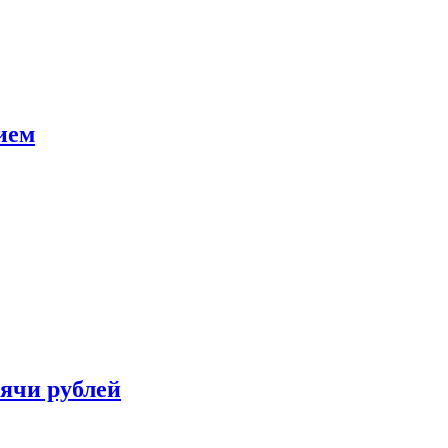
ием
сячи рублей