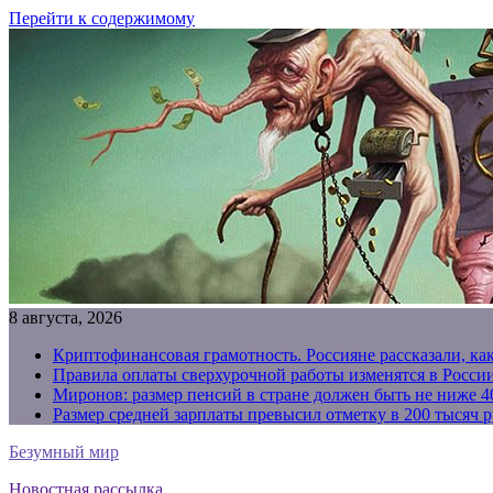
Перейти к содержимому
8 августа, 2026
Криптофинансовая грамотность. Россияне рассказали, ка
Правила оплаты сверхурочной работы изменятся в России
Миронов: размер пенсий в стране должен быть не ниже 4
Размер средней зарплаты превысил отметку в 200 тысяч р
Безумный мир
Новостная рассылка