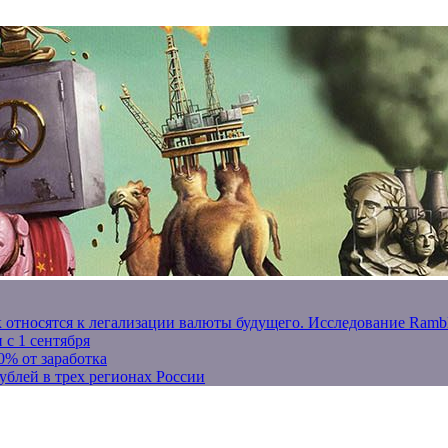
к относятся к легализации валюты будущего. Исследование Ram
 с 1 сентября
0% от заработка
ублей в трех регионах России