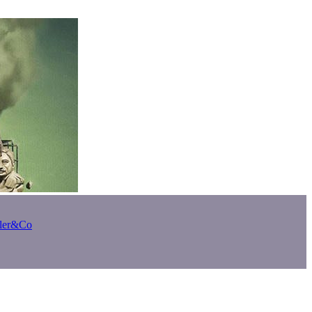
bler&Co