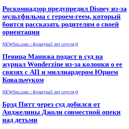
Роскомнадзор предупредил Disney из-за
мультфильма c героем-геем, который
боится рассказать родителям о своей
ориентации
NEWSru.com :: Культура
5 лет спустя
0
Певица Манижа подаст в суд на
журнал Wonderzine из-за колонки о ее
связях с АП и миллиардером Юрием
Ковальчуком
NEWSru.com :: Культура
5 лет спустя
0
Брэд Питт через суд добился от
Анджелины Джоли совместной опеки
над детьми