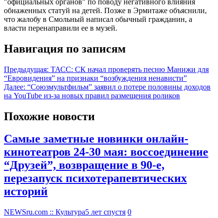
"официальных органов" по поводу негативного влияния
обнаженных статуй на детей. Позже в Эрмитаже объяснили,
что жалобу в Смольный написал обычный гражданин, а
власти перенаправили ее в музей.
Навигация по записям
Предыдущая:
ТАСС: СК начал проверять песню Манижи для
“Евровидения” на признаки “возбуждения ненависти”
Далее:
“Союзмультфильм” заявил о потере половины доходов
на YouTube из-за новых правил размещения роликов
Похожие новости
Самые заметные новинки онлайн-
кинотеатров 24-30 мая: воссоединение
“Друзей”, возвращение в 90-е,
перезапуск психотерапевтических
историй
NEWSru.com :: Культура
5 лет спустя
0