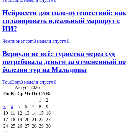
TourDom
2 недели спустя
0
Нейросети для соло-путешествий: как
спланировать идеальный маршрут с
ИИ?
Чемпионат.com
3 недели спустя
0
Вернули не всё: туристка через суд
потребовала деньги за отмененный по
болезни тур на Мальдивы
TourDom
3 недели спустя
0
Август 2026
Пн
Вт
Ср
Чт
Пт
Сб
Вс
1
2
3
4
5
6
7
8
9
10
11
12
13
14
15
16
17
18
19
20
21
22
23
24
25
26
27
28
29
30