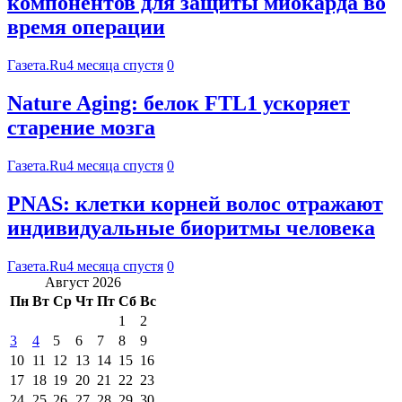
компонентов для защиты миокарда во
время операции
Газета.Ru
4 месяца спустя
0
Nature Aging: белок FTL1 ускоряет
старение мозга
Газета.Ru
4 месяца спустя
0
PNAS: клетки корней волос отражают
индивидуальные биоритмы человека
Газета.Ru
4 месяца спустя
0
Август 2026
Пн
Вт
Ср
Чт
Пт
Сб
Вс
1
2
3
4
5
6
7
8
9
10
11
12
13
14
15
16
17
18
19
20
21
22
23
24
25
26
27
28
29
30