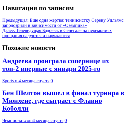
Навигация по записям
Предыдущая:
Еще одна жертва: теннисистку Серену Уильямс
заподозрили в зависимости от «Оземпика»
Далее:
Телеведущая Бадоева: в Сенегале на церемониях
прощания радуются и наряжаются
Похожие новости
Андреева проиграла сопернице из
топ-2 впервые с января 2025-го
Sports.ru
4 месяца спустя
0
Бен Шелтон вышел в финал турнира в
Мюнхене, где сыграет с Флавио
Коболли
Чемпионат.com
4 месяца спустя
0