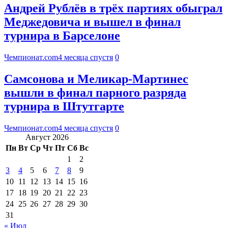
Андрей Рублёв в трёх партиях обыграл
Меджедовича и вышел в финал
турнира в Барселоне
Чемпионат.com
4 месяца спустя
0
Самсонова и Меликар-Мартинес
вышли в финал парного разряда
турнира в Штутгарте
Чемпионат.com
4 месяца спустя
0
Август 2026
Пн
Вт
Ср
Чт
Пт
Сб
Вс
1
2
3
4
5
6
7
8
9
10
11
12
13
14
15
16
17
18
19
20
21
22
23
24
25
26
27
28
29
30
31
« Июл