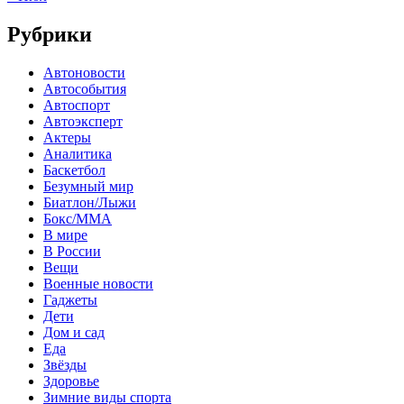
Рубрики
Автоновости
Автособытия
Автоспорт
Автоэксперт
Актеры
Аналитика
Баскетбол
Безумный мир
Биатлон/Лыжи
Бокс/MMA
В мире
В России
Вещи
Военные новости
Гаджеты
Дети
Дом и сад
Еда
Звёзды
Здоровье
Зимние виды спорта